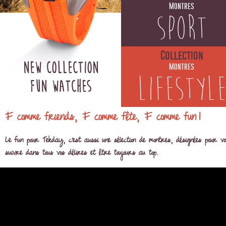
Montres
SPORT
Collection
NEW COLLECTION
Montres
LIFESTYL
FUN WATCHES
F comme friends, F comme fête, F comme fun !
Le fun pour Tekday, c’est aussi une sélection de montres, désignées pour vo
suivre dans tous vos délires et être toujours au top.