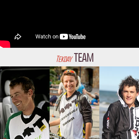
team
Tekday